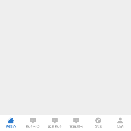
挠脚心
板块分类
试看板块
充值积分
发现
我的