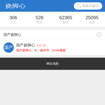
搜索关键字
306
528
62365
25095
今日
昨日
帖子
会员
国产挠脚心
国产挠脚心
今日 36
国产挠脚心、tk、挠痒痒、tickle视频
网站地图